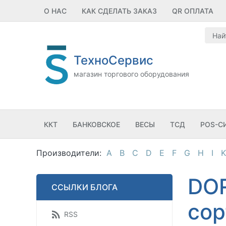
О НАС
КАК СДЕЛАТЬ ЗАКАЗ
QR ОПЛАТА
ТехноСервис
магазин торгового оборудования
ККТ
БАНКОВСКОЕ
ВЕСЫ
ТСД
POS-С
A
B
C
D
E
F
G
H
I
K
DOR
ССЫЛКИ БЛОГА
сор
RSS