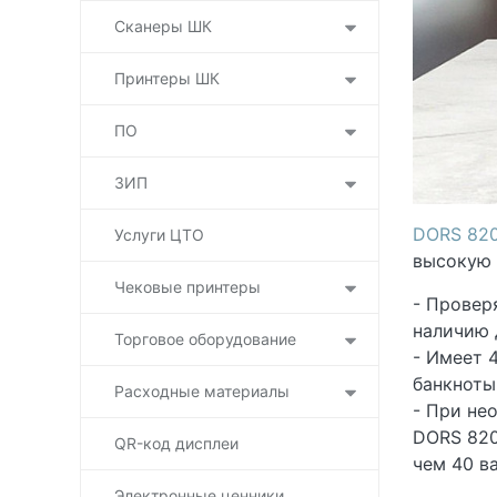
Сканеры ШК
Принтеры ШК
ПО
ЗИП
DORS 82
Услуги ЦТО
высокую 
Чековые принтеры
- Провер
наличию 
Торговое оборудование
- Имеет 
банкноты
Расходные материалы
- При не
DORS 820
QR-код дисплеи
чем 40 в
Электронные ценники