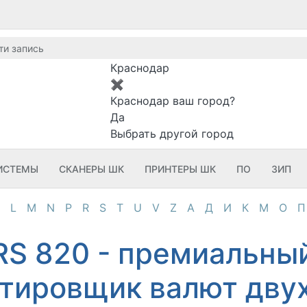
Краснодар
✖
Краснодар ваш город?
Да
Выбрать другой город
ИСТЕМЫ
СКАНЕРЫ ШК
ПРИНТЕРЫ ШК
ПО
ЗИП
L
M
N
P
R
S
T
U
V
Z
А
Д
И
К
М
О
П
S 820 - премиальный
тировщик валют двух