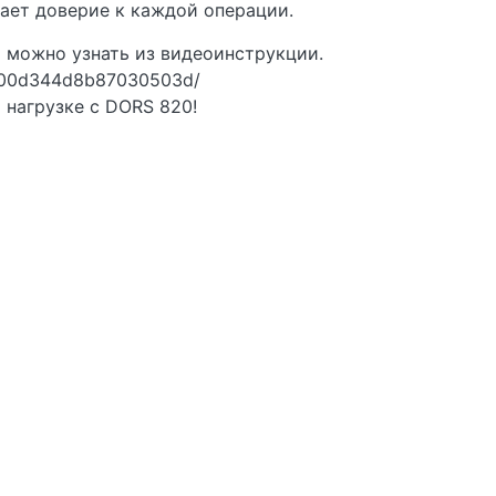
вает доверие к каждой операции.
х можно узнать из видеоинструкции.
5800d344d8b87030503d/
 нагрузке с DORS 820!