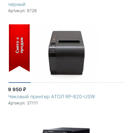
черный
Артикул: 9728
С
н
я
т
о
с
п
р
о
д
а
ж
9 950
₽
Чековый принтер АТОЛ RP-820-USW
Артикул: 37111