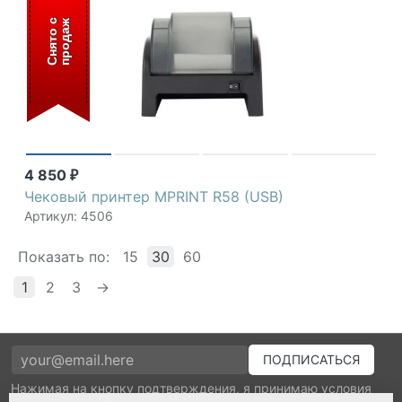
С
н
я
т
о
с
п
р
о
д
а
ж
4 850
₽
Чековый принтер MPRINT R58 (USB)
Артикул: 4506
Показать по:
15
30
60
1
2
3
→
Нажимая на кнопку подтверждения, я принимаю условия