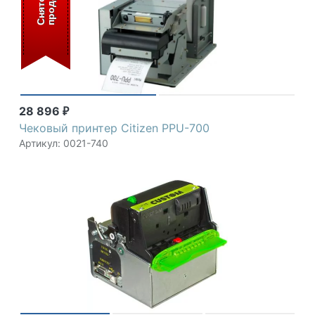
С
н
я
т
о
с
п
р
о
д
а
ж
28 896
₽
Чековый принтер Citizen PPU-700
Артикул: 0021-740