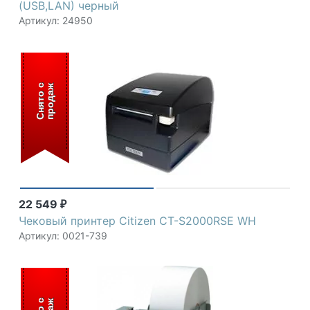
(USB,LAN) черный
Артикул: 24950
С
н
я
т
о
с
п
р
о
д
а
ж
22 549
₽
Чековый принтер Citizen СТ-S2000RSE WH
Артикул: 0021-739