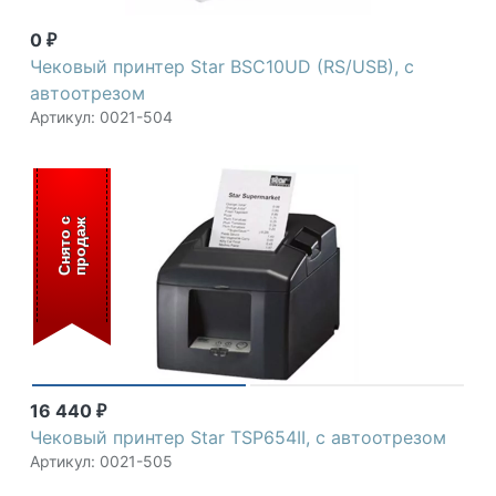
0
₽
Чековый принтер Star BSC10UD (RS/USB), с
автоотрезом
Артикул: 0021-504
С
н
я
т
о
с
п
р
о
д
а
ж
16 440
₽
Чековый принтер Star TSP654II, с автоотрезом
Артикул: 0021-505