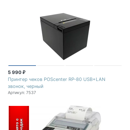
5 990
₽
Принтер чеков POScenter RP-80 USB+LAN
звонок, черный
Артикул: 7537
С
н
я
т
о
с
п
р
о
д
а
ж