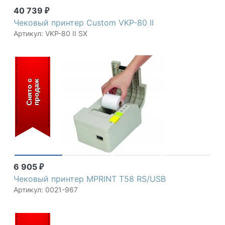
40 739
₽
Чековый принтер Custom VKP-80 II
Артикул: VKP-80 II SX
С
н
я
т
о
с
п
р
о
д
а
ж
6 905
₽
Чековый принтер MPRINT Т58 RS/USB
Артикул: 0021-967