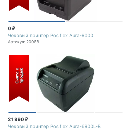
0
₽
Чековый принтер Posiflex Aura-9000
Артикул: 20088
С
н
я
т
о
с
п
р
о
д
а
ж
21 990
₽
Чековый принтер Posiflex Aura-6900L-B