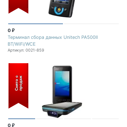
0
₽
Терминал сбора данных Unitech PA500II
BT/WiFi/WCE
Артикул: 0021-859
С
н
я
т
о
с
п
р
о
д
а
ж
0
₽