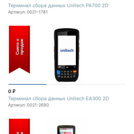
Терминал сбора данных Unitech PA700 2D
Артикул: 0021-1781
С
н
я
т
о
с
п
р
о
д
а
ж
0
₽
Терминал сбора данных Unitech EA300 2D
Артикул: 0021-2690