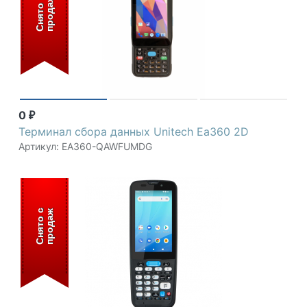
С
н
я
т
о
с
п
р
о
д
а
ж
0
₽
Терминал сбора данных Unitech Ea360 2D
Артикул: EA360-QAWFUMDG
С
н
я
т
о
с
п
р
о
д
а
ж