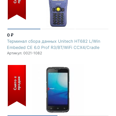
0
₽
Терминал сбора данных Unitech HT682 L/Win
Embeded CE 6.0 Prof R3/BT/WiFi CCX4/Cradle
Артикул: 0021-1082
С
н
я
т
о
с
п
р
о
д
а
ж