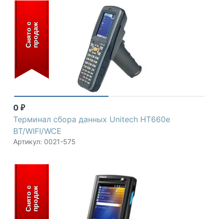
С
н
я
т
о
с
п
р
о
д
а
ж
0
₽
Терминал сбора данных Unitech HT660e
BT/WIFI/WCE
Артикул: 0021-575
С
н
я
т
о
с
п
р
о
д
а
ж