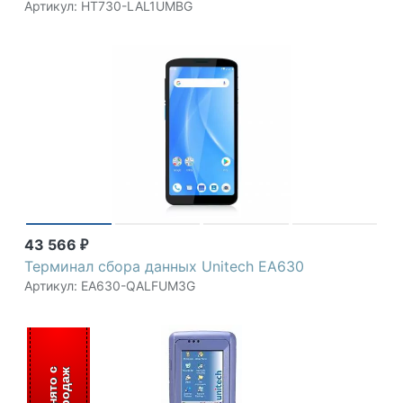
Артикул: HT730-LAL1UMBG
43 566
₽
Терминал сбора данных Unitech EA630
Артикул: EA630-QALFUM3G
С
н
я
т
о
с
п
р
о
д
а
ж