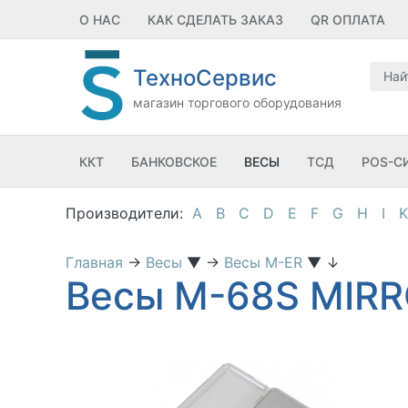
О НАС
КАК СДЕЛАТЬ ЗАКАЗ
QR ОПЛАТА
ТехноСервис
магазин торгового оборудования
ККТ
БАНКОВСКОЕ
ВЕСЫ
ТСД
POS-С
A
B
C
D
E
F
G
H
I
K
Главная
→
Весы
▼
→
Весы M-ER
▼
↓
Весы M-68S MIRR