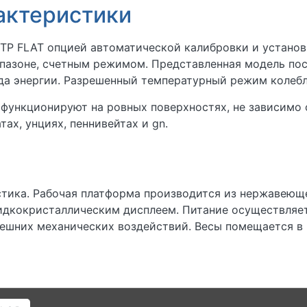
актеристики
P FLAT опцией автоматической калибровки и установк
пазоне, счетным режимом. Представленная модель пос
да энергии. Разрешенный температурный режим колебле
функционируют на ровных поверхностях, не зависимо о
ах, унциях, пеннивейтах и gn.
стика. Рабочая платформа производится из нержавеющ
кокристаллическим дисплеем. Питание осуществляетс
ешних механических воздействий. Весы помещается в 