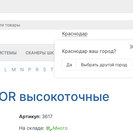
Краснодар
Краснодар ваш город?
ИСТЕМЫ
СКАНЕРЫ ШК
ПРИНТЕРЫ ШК
ПО
ЗИП
Да
Выбрать другой город
L
M
N
P
R
S
T
U
V
Z
А
Д
И
К
М
О
П
OR высокоточные
Артикул:
3617
На складе:
Много